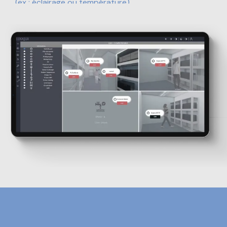
(ex : éclairage ou température)
Importation de scénarios reposant sur des données
relatives à l’environnement naturel – en cours de
développement