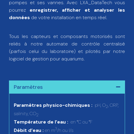
pompes et ses vannes. Avec LXA_DataTech vous
pourrez
enregistrer, afficher et analyser les
données
de votre installation en temps réel.
Tous les capteurs et composants motorisés sont
reliés à notre automate de contrôle centralisé
(parfois celui du laboratoire) et pilotés par notre
logiciel de gestion pour aquariums.
Paramètres
Paramètres physico-chimiques :
pH, O
, ORP,
2
salinity, CO
2
Température de l’eau :
en °C ou °F
3
Débit d’eau :
en m
/h ou l/s