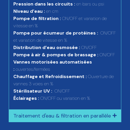
Pression dans les circuits :
en bars ou psi
Niveau d’eau :
en cm
Pompe de filtration :
ON/OFF et variation de
vitesse en %
Pompe pour écumeur de protéines :
ON/OFF
et variation de vitesse en %
Distribution d’eau osmosée :
ON/OFF
Pompe à air & pompes de brassage :
ON/OFF
Vannes motorisées automatisées
:
ouvertes/fermées
Chauffage et Refroidissement :
Ouverture de
vannes 3 voies en %
Stérilisateur UV :
ON/OFF
Éclairages :
ON/OFF ou variation en %
Traitement d'eau & filtration en parallèle